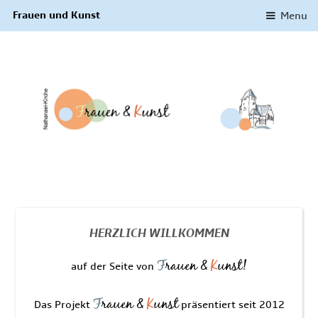
Frauen und Kunst
Menu
HERZLICH WILLKOMMEN
F
rauen &
K
unst!
auf der Seite von
F
rauen &
K
unst
Das Projekt
präsentiert seit 2012